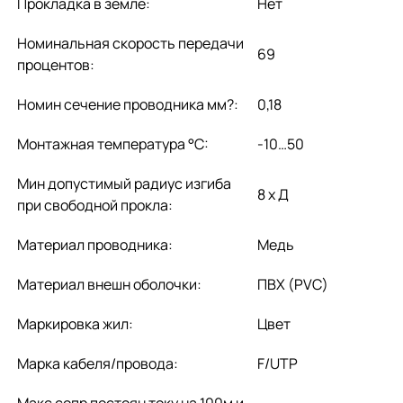
Прокладка в земле:
Нет
Номинальная скорость передачи
69
процентов:
Номин сечение проводника мм?:
0,18
Монтажная температура °C:
-10…50
Мин допустимый радиус изгиба
8 x Д
при свободной прокла:
Материал проводника:
Медь
Материал внешн оболочки:
ПВХ (PVC)
Маркировка жил:
Цвет
Марка кабеля/провода:
F/UTP
Макс сопр постоян току на 100м и