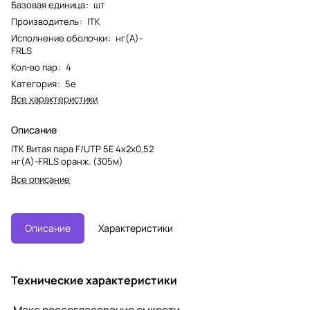
Базовая единица
:
шт
Производитель
:
ITK
Исполнение оболочки
:
нг(А)-
FRLS
Кол-во пар
:
4
Категория
:
5e
Все характеристики
Описание
ITK Витая пара F/UTP 5E 4х2х0,52
нг(А)-FRLS оранж. (305м)
Все описание
Описание
Характеристики
Технические характеристики
Макс рассогласование емкости