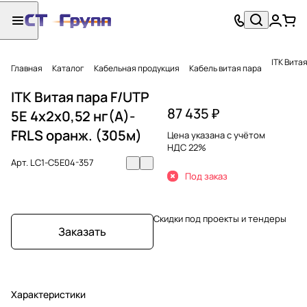
ITK Вита
Главная
Каталог
Кабельная продукция
Кабель витая пара
ITK Витая пара F/UTP
87 435 ₽
5E 4х2х0,52 нг(А)-
FRLS оранж. (305м)
Цена указана с учётом
НДС 22%
Арт.
LC1-C5E04-357
Под заказ
Скидки под проекты и тендеры
Заказать
Характеристики