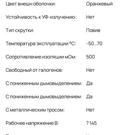
Цвет внешн оболочки:
Оранжевый
Устойчивость к УФ-излучению:
Нет
Тип скрутки:
Повив
Температура эксплуатации °C:
-50…70
Сопротивление изоляции мОм:
500
Свободный от галогенов:
Нет
С пониженным дымовыделением:
Да
С пониженным дымовыделением:
Да
С металлическим тросом:
Нет
Рабочее напряжение В:
? 145