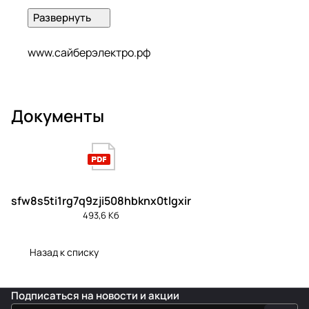
для построения систем цифровой
инфраструктуры.
www.сайберэлектро.рф
Документы
sfw8s5ti1rg7q9zji508hbknx0tlgxir
493,6 Кб
Назад к списку
Подписаться
на новости и акции