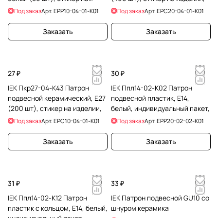
изделии,
Под заказ
Арт.
EPP10-04-01-K01
Под заказ
Арт.
EPC20-04-01-K01
Заказать
Заказать
27 ₽
30 ₽
IEK Пкр27-04-К43 Патрон
IEK Ппл14-02-К02 Патрон
подвесной керамический, Е27
подвесной пластик, Е14,
(200 шт), стикер на изделии,
белый, индивидуальный пакет,
Под заказ
Арт.
EPC10-04-01-K01
Под заказ
Арт.
EPP20-02-02-K01
Заказать
Заказать
31 ₽
33 ₽
IEK Ппл14-02-К12 Патрон
IEK Патрон подвесной GU10 со
пластик с кольцом, Е14, белый,
шнуром керамика