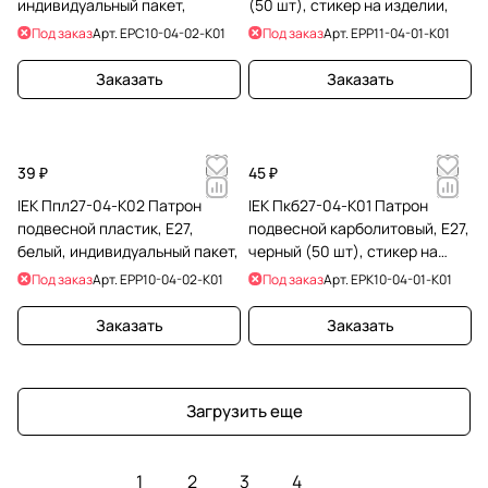
индивидуальный пакет,
(50 шт), стикер на изделии,
Под заказ
Арт.
EPC10-04-02-K01
Под заказ
Арт.
EPP11-04-01-K01
Заказать
Заказать
39 ₽
45 ₽
IEK Ппл27-04-К02 Патрон
IEK Пкб27-04-К01 Патрон
подвесной пластик, Е27,
подвесной карболитовый, Е27,
белый, индивидуальный пакет,
черный (50 шт), стикер на
изделии,
Под заказ
Арт.
EPP10-04-02-K01
Под заказ
Арт.
EPK10-04-01-K01
Заказать
Заказать
Загрузить еще
1
2
3
4