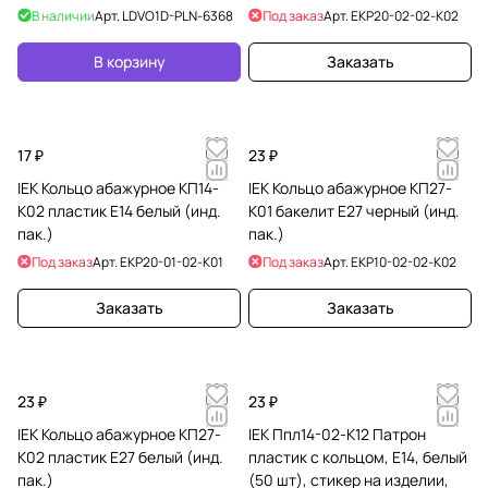
В наличии
Арт.
LDVO1D-PLN-6368
Под заказ
Арт.
EKP20-02-02-K02
В корзину
Заказать
17 ₽
23 ₽
IEK Кольцо абажурное КП14-
IEK Кольцо абажурное КП27-
К02 пластик Е14 белый (инд.
К01 бакелит Е27 черный (инд.
пак.)
пак.)
Под заказ
Арт.
EKP20-01-02-K01
Под заказ
Арт.
EKP10-02-02-K02
Заказать
Заказать
23 ₽
23 ₽
IEK Кольцо абажурное КП27-
IEK Ппл14-02-К12 Патрон
К02 пластик Е27 белый (инд.
пластик с кольцом, Е14, белый
пак.)
(50 шт), стикер на изделии,