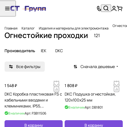
Огнесто
Главная
Каталог
Изделия и материалы для электромонтажа
Огнестойкие проходки
121
Производитель
IEK
DKC
Все фильтры
Сначала дешевые
1 548 ₽
1 808 ₽
DKC Коробка пластиковая FS с
DKC Подушка огнестойкая,
кабельными вводами и
120х100х25 мм
клеммниками, IP55,
В наличии
Арт.
DB1801
100х100х50 мм, 5р, 450V, 10A,
В наличии
Арт.
FSB11506
6 мм2
В корзину
В корзину