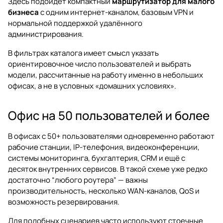
Здесь подойдёт компактный
маршрутизатор для малого
бизнеса
с одним интернет-каналом, базовым VPN и
нормальной поддержкой удалённого
администрирования.
В фильтрах каталога имеет смысл указать
ориентировочное число пользователей и выбрать
модели, рассчитанные на работу именно в небольших
офисах, а не в условных «домашних условиях».
Офис на 50 пользователей и более
В офисах с 50+ пользователями одновременно работают
рабочие станции, IP-телефония, видеоконференции,
системы мониторинга, бухгалтерия, CRM и ещё с
десяток внутренних сервисов. В такой схеме уже редко
достаточно “любого роутера” — важны
производительность, несколько WAN-каналов, QoS и
возможность резервирования.
Для подобных сценариев часто используют стоечные