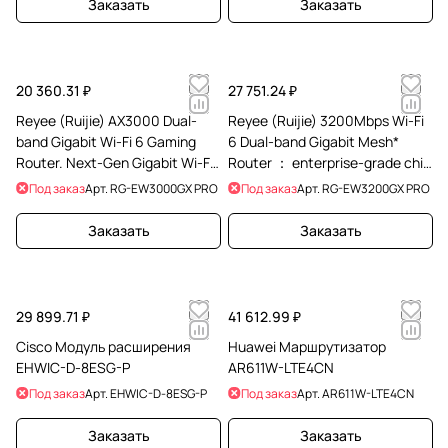
Заказать
Заказать
20 360.31 ₽
27 751.24 ₽
Reyee (Ruijie) AX3000 Dual-
Reyee (Ruijie) 3200Mbps Wi-Fi
band Gigabit Wi-Fi 6 Gaming
6 Dual-band Gigabit Mesh*
Router. Next-Gen Gigabit Wi-Fi
Router ： enterprise-grade chip
6 Speed—2402 Mbps on 5 GHz
solution; Gigabit broadband
Под заказ
Арт.
RG-EW3000GX PRO
Под заказ
Арт.
RG-EW3200GX PRO
and 574
acce
Заказать
Заказать
29 899.71 ₽
41 612.99 ₽
Cisco Модуль расширения
Huawei Маршрутизатор
EHWIC-D-8ESG-P
AR611W-LTE4CN
Под заказ
Арт.
EHWIC-D-8ESG-P
Под заказ
Арт.
AR611W-LTE4CN
Заказать
Заказать