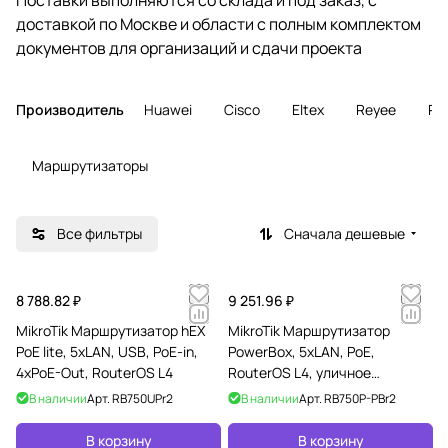
доставкой по Москве и области с полным комплектом
документов для организаций и сдачи проекта
Производитель
Huawei
Cisco
Eltex
Reyee
Rui
Маршрутизаторы
Все фильтры
Сначала дешевые
8 788.82 ₽
9 251.96 ₽
MikroTik Маршрутизатор hEX
MikroTik Маршрутизатор
PoE lite, 5xLAN, USB, PoE-in,
PowerBox, 5хLAN, PoE,
4xPoE-Out, RouterOS L4
RouterOS L4, уличное
исполнение
В наличии
Арт.
RB750UPr2
В наличии
Арт.
RB750P-PBr2
В корзину
В корзину