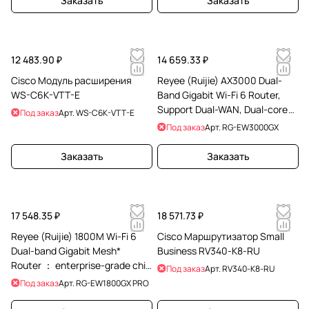
Заказать
Заказать
12 483.90 ₽
14 659.33 ₽
Cisco Модуль расширения
Reyee (Ruijie) AX3000 Dual-
WS-C6K-VTT-E
Band Gigabit Wi-Fi 6 Router,
Support Dual-WAN, Dual-core
Под заказ
Арт.
WS-C6K-VTT-E
1.3GHz powerful CPU,
Под заказ
Арт.
RG-EW3000GX
Recommend up to
Заказать
Заказать
17 548.35 ₽
18 571.73 ₽
Reyee (Ruijie) 1800M Wi-Fi 6
Cisco Маршрутизатор Small
Dual-band Gigabit Mesh*
Business RV340-K8-RU
Router ： enterprise-grade chip
Под заказ
Арт.
RV340-K8-RU
solution; Gigabit broadband
Под заказ
Арт.
RG-EW1800GX PRO
access;