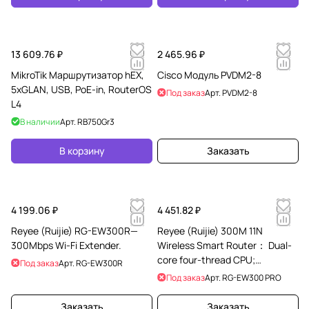
13 609.76 ₽
2 465.96 ₽
MikroTik Маршрутизатор hEX,
Cisco Модуль PVDM2-8
5хGLAN, USB, PoE-in, RouterOS
Под заказ
Арт.
PVDM2-8
L4
В наличии
Арт.
RB750Gr3
В корзину
Заказать
4 199.06 ₽
4 451.82 ₽
Reyee (Ruijie) RG-EW300R—
Reyee (Ruijie) 300M 11N
300Mbps Wi-Fi Extender.
Wireless Smart Router： Dual-
core four-thread CPU;
Под заказ
Арт.
RG-EW300R
Concurrent access up to 16
Под заказ
Арт.
RG-EW300 PRO
(recommended) termi
Заказать
Заказать