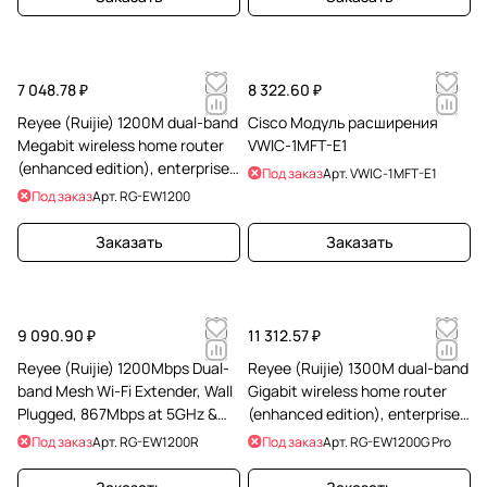
7 048.78 ₽
8 322.60 ₽
Reyee (Ruijie) 1200M dual-band
Cisco Модуль расширения
Megabit wireless home router
VWIC-1MFT-E1
(enhanced edition), enterprise-
Под заказ
Арт.
VWIC-1MFT-E1
grade chip, 100Mbps broadband
Под заказ
Арт.
RG-EW1200
Заказать
Заказать
9 090.90 ₽
11 312.57 ₽
Reyee (Ruijie) 1200Mbps Dual-
Reyee (Ruijie) 1300M dual-band
band Mesh Wi-Fi Extender, Wall
Gigabit wireless home router
Plugged, 867Mbps at 5GHz &
(enhanced edition), enterprise-
300Mbps at 2.4GHz,
grade chip, Gigabit broadband
Под заказ
Арт.
RG-EW1200R
Под заказ
Арт.
RG-EW1200G Pro
802.11ac/a/b/g