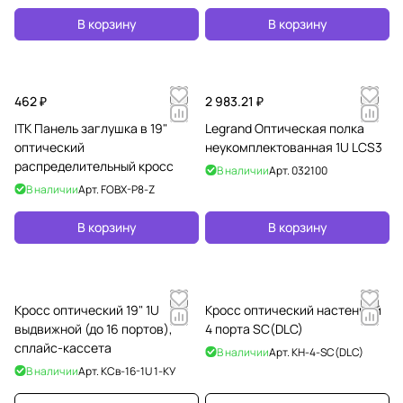
В корзину
В корзину
462 ₽
2 983.21 ₽
ITK Панель заглушка в 19"
Legrand Оптическая полка
оптический
неукомплектованная 1U LCS3
распределительный кросс
В наличии
Арт.
032100
В наличии
Арт.
FOBX-P8-Z
В корзину
В корзину
Кросс оптический 19" 1U
Кросс оптический настенный
выдвижной (до 16 портов),
4 порта SC(DLC)
сплайс-кассета
В наличии
Арт.
КН-4-SC(DLC)
В наличии
Арт.
КСв-16-1U 1-КУ