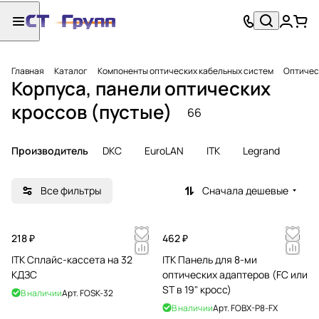
Главная
Каталог
Компоненты оптических кабельных систем
Оптичес
Корпуса, панели оптических
кроссов (пустые)
66
Производитель
DKC
EuroLAN
ITK
Legrand
Все фильтры
Сначала дешевые
218 ₽
462 ₽
ITK Cплайс-кассета на 32
ITK Панель для 8-ми
КДЗС
оптических адаптеров (FC или
ST в 19" кросс)
В наличии
Арт.
FOSK-32
В наличии
Арт.
FOBX-P8-FX