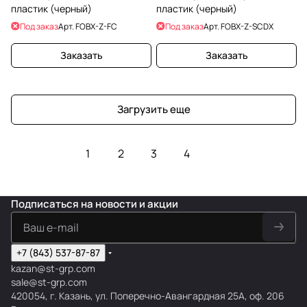
пластик (черный)
пластик (черный)
Под заказ
Арт.
FOBX-Z-FC
Под заказ
Арт.
FOBX-Z-SCDX
Заказать
Заказать
Загрузить еще
1
2
3
4
Подписаться
на новости и акции
+7 (843) 537-87-87
kazan@st-grp.com
sale@st-grp.com
420054, г. Казань, ул. Поперечно-Авангардная 25А, оф. 206