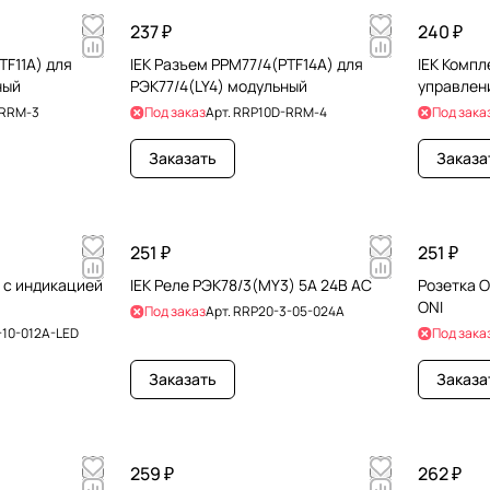
237 ₽
240 ₽
TF11A) для
IEK Разъем РРМ77/4(PTF14A) для
IEK Комп
ный
РЭК77/4(LY4) модульный
управлен
-RRM-3
Под заказ
Арт.
RRP10D-RRM-4
Под зака
Заказать
Заказа
251 ₽
251 ₽
) с индикацией
IEK Реле РЭК78/3(MY3) 5А 24В AC
Розетка O
ONI
Под заказ
Арт.
RRP20-3-05-024A
-10-012A-LED
Под зака
Заказать
Заказа
259 ₽
262 ₽