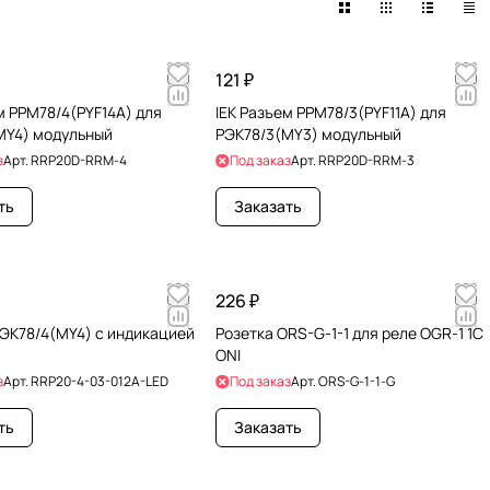
121 ₽
м РРМ78/4(PYF14A) для
IEK Разъем РРМ78/3(PYF11A) для
MY4) модульный
РЭК78/3(MY3) модульный
з
Арт.
RRP20D-RRM-4
Под заказ
Арт.
RRP20D-RRM-3
ть
Заказать
226 ₽
РЭК78/4(MY4) с индикацией
Розетка ORS-G-1-1 для реле OGR-1 1C
ONI
з
Арт.
RRP20-4-03-012A-LED
Под заказ
Арт.
ORS-G-1-1-G
ть
Заказать