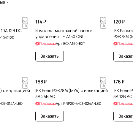
вые
114 ₽
120 ₽
 10А 12В DC
Комплект монтажный панели
IEK Разъе
управления ПЧ A150 ONI
РЭК78/4(
-10-012D
Под заказ
Арт.
EC-A150-EXT
Под зака
Заказать
Заказа
168 ₽
176 ₽
3) с индикацией
IEK Реле РЭК78/4(MY4) с индикацией
IEK Реле 
3А 24В AC
3А 12В AC
-05-012A-LED
Под заказ
Арт.
RRP20-4-03-024A-LED
Под зака
Заказать
Заказа