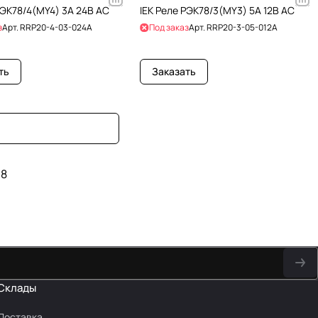
РЭК78/4(MY4) 3А 24В AC
IEK Реле РЭК78/3(MY3) 5А 12В AC
з
Арт.
RRP20-4-03-024A
Под заказ
Арт.
RRP20-3-05-012A
ть
Заказать
8
Склады
Доставка