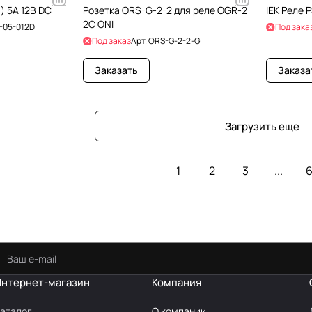
) 5А 12В DC
Розетка ORS-G-2-2 для реле OGR-2
IEK Реле 
2C ONI
-05-012D
Под зака
Под заказ
Арт.
ORS-G-2-2-G
Заказать
Заказа
Загрузить еще
1
2
3
...
6
Интернет-магазин
Компания
аталог
О компании