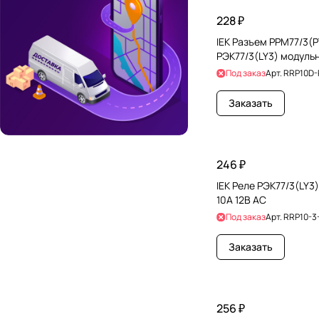
228 ₽
IEK Разъем РРМ77/3(P
РЭК77/3(LY3) модуль
Под заказ
Арт.
RRP10D
Заказать
246 ₽
IEK Реле РЭК77/3(LY3
10А 12В AC
Под заказ
Арт.
RRP10-3
Заказать
256 ₽