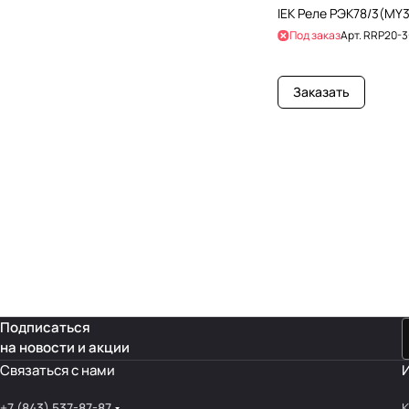
IEK Реле РЭК78/3(MY3
Под заказ
Арт.
RRP20-3
Заказать
Подписаться
на новости и акции
Связаться с нами
+7 (843) 537-87-87
К