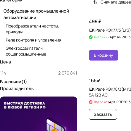
Сначала деше
Оборудование промышленной
автоматизации
499 ₽
Преобразователи частоты,
IEK Реле РЭК77/3(LY3)
приводы
В наличии
Арт.
RRP10-3
Реле контроля и управления
Электродвигатели
общепромышленные
В корзину
Цена
165 ₽
В наличии
(
1
)
Производитель
IEK Реле РЭК78/3(MY
5А 12В AC
Под заказ
Арт.
RRP20-3
Заказать