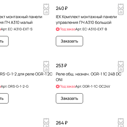
240 ₽
лект монтажный панели
IEK Комплект монтажный панели
ия ПЧ A310 малый
управления ПЧ A310 большой
з
Арт.
EC-A310-EXT-S
Под заказ
Арт.
EC-A310-EXT-B
ть
Заказать
253 ₽
RS-G-1-2 для реле OGR-1 2C
Реле общ. назнач. OGR-1 1C 24В DC
ONI
з
Арт.
ORS-G-1-2-G
Под заказ
Арт.
OGR-1-1C-DC24V
ть
Заказать
264 ₽