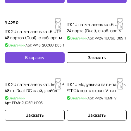
9 425 ₽
ITK 1U патч-панель кат.6 UTP,
24 порта (Dual), с каб. орг-м
ITK 2U патч-панель кат.6 UTP,
48 портов (Dual), с каб. орг-м
В наличии
Арт.
PP24-1UC6U-D05-1
В наличии
Арт.
PP48-2UC6U-D05-1
В корзину
Заказать
ITK 2U патч-панель кат. 5е UTP
ITK 1U Модульная патч-панель
48 пт. Dual IDC слайд лейбл
FTP 24 порта экран. V-тип
В наличии
В наличии
Арт.
PP24-1UMF-V
Арт.
PP48-2UC5EU-D05L
Заказать
Заказать