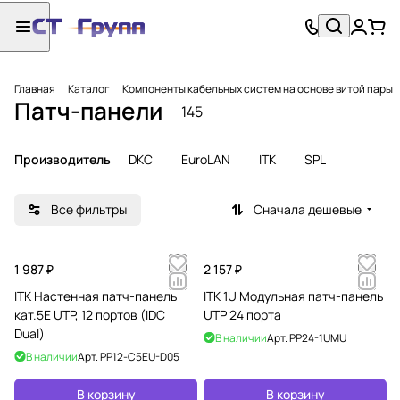
Главная
Каталог
Компоненты кабельных систем на основе витой пары
Патч-панели
145
Производитель
DKC
EuroLAN
ITK
SPL
Все фильтры
Сначала дешевые
1 987 ₽
2 157 ₽
ITK Настенная патч-панель
ITK 1U Модульная патч-панель
кат.5Е UTP, 12 портов (IDC
UTP 24 порта
Dual)
В наличии
Арт.
PP24-1UMU
В наличии
Арт.
PP12-C5EU-D05
В корзину
В корзину