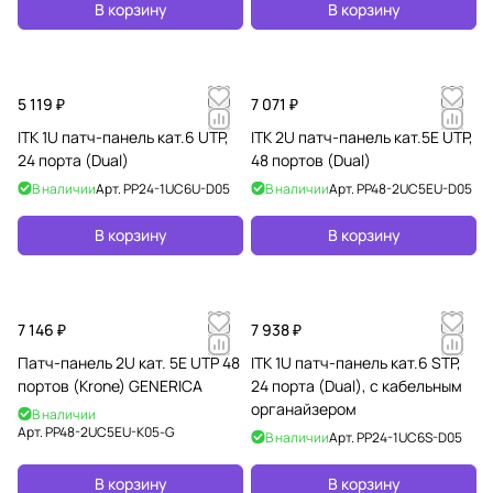
В корзину
В корзину
5 119 ₽
7 071 ₽
ITK 1U патч-панель кат.6 UTP,
ITK 2U патч-панель кат.5Е UTP,
24 порта (Dual)
48 портов (Dual)
В наличии
Арт.
PP24-1UC6U-D05
В наличии
Арт.
PP48-2UC5EU-D05
В корзину
В корзину
7 146 ₽
7 938 ₽
Патч-панель 2U кат. 5Е UTP 48
ITK 1U патч-панель кат.6 STP,
портов (Krone) GENERICA
24 порта (Dual), с кабельным
органайзером
В наличии
Арт.
PP48-2UC5EU-K05-G
В наличии
Арт.
PP24-1UC6S-D05
В корзину
В корзину