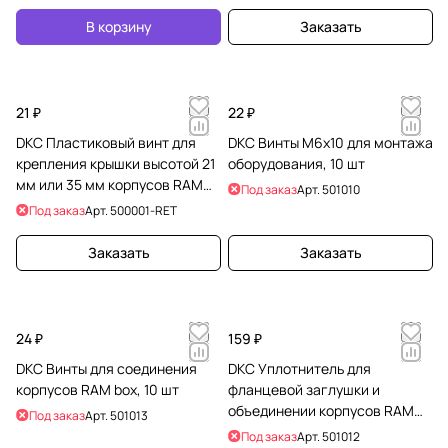
В корзину
Заказать
21 ₽
22 ₽
DKC Пластиковый винт для
DKC Винты М6х10 для монтажа
крепления крышки высотой 21
оборудования, 10 шт
мм или 35 мм корпусов RAM
Под заказ
Арт.
501010
box
Под заказ
Арт.
500001-RET
Заказать
Заказать
24 ₽
159 ₽
DKC Винты для соединения
DKC Уплотнитель для
корпусов RAM box, 10 шт
фланцевой заглушки и
объединении корпусов RAM
Под заказ
Арт.
501013
box, 3 м
Под заказ
Арт.
501012