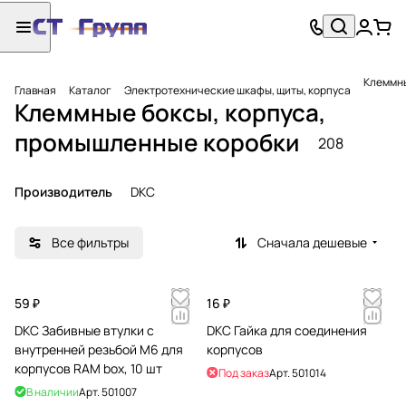
Клеммны
Главная
Каталог
Электротехнические шкафы, щиты, корпуса
Клеммные боксы, корпуса,
промышленные коробки
208
Производитель
DKC
Все фильтры
Сначала дешевые
59 ₽
16 ₽
DKC Забивные втулки с
DKC Гайка для соединения
внутренней резьбой М6 для
корпусов
корпусов RAM box, 10 шт
Под заказ
Арт.
501014
В наличии
Арт.
501007