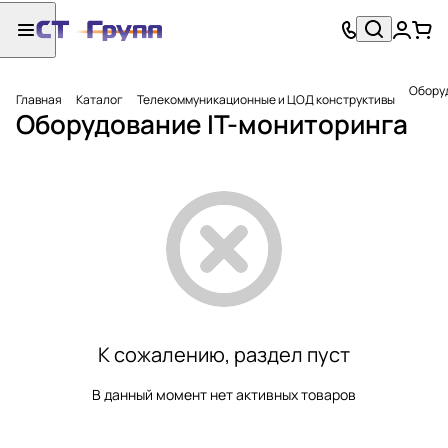
Обору
Главная
Каталог
Телекоммуникационные и ЦОД конструктивы
Оборудование IT-мониторинга
К сожалению, раздел пуст
В данный момент нет активных товаров